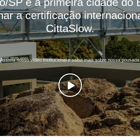
o/SP é a primeira cidade do B
ar a certificação internacion
CittaSlow.
Assista nosso vídeo institucional e saiba mais sobre nossa pousada