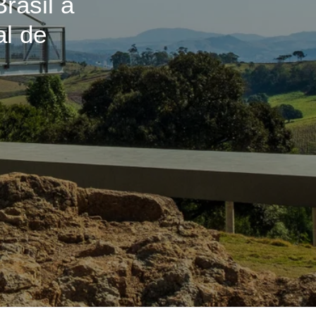
rasil a
al de
.