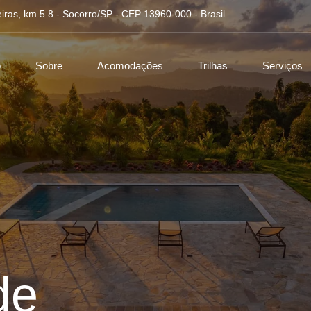
iras, km 5.8 - Socorro/SP - CEP 13960-000 - Brasil
o
Sobre
Acomodações
Trilhas
Serviços
de