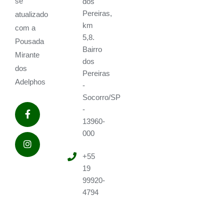
se
dos
Pereiras,
atualizado
km
com a
5,8.
Pousada
Bairro
Mirante
dos
dos
Pereiras
Adelphos
-
Socorro/SP
-
13960-
000
+55
19
99920-
4794